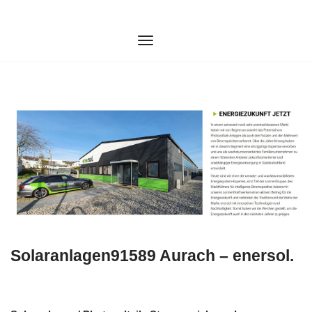
Zum
Inhalt
springen
Solaranlagen91589 Aurach – enersol.