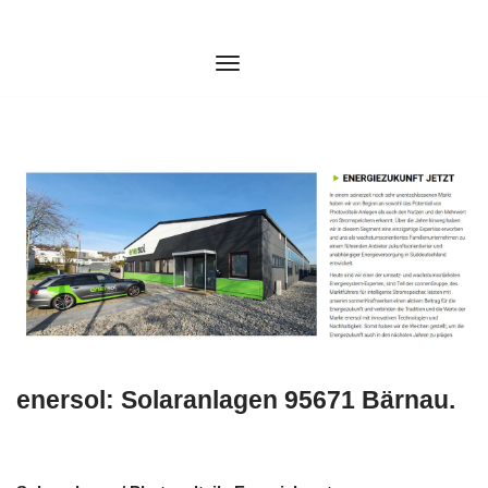
Zum
Inhalt
springen
enersol: Solaranlagen 95671 Bärnau.