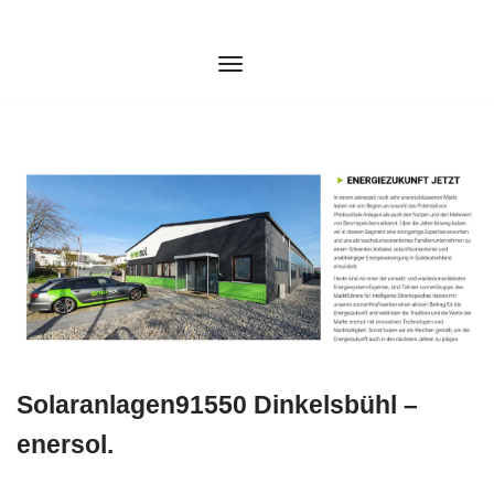
Zum
Inhalt
springen
Solaranlagen91550 Dinkelsbühl –
enersol.