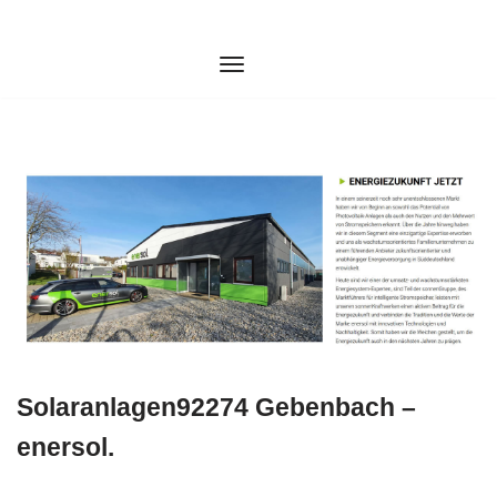
Zum
Inhalt
springen
Solaranlagen92274 Gebenbach –
enersol.