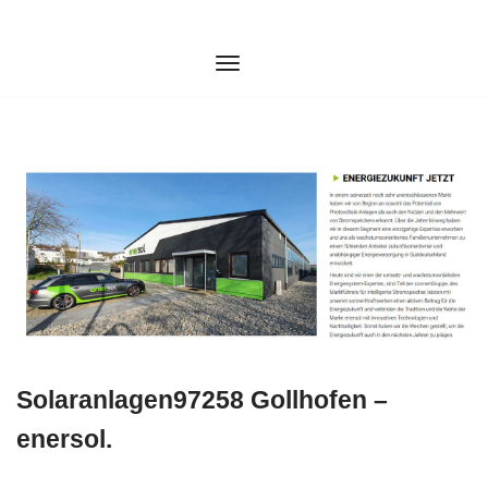
Zum
Inhalt
springen
Solaranlagen97258 Gollhofen –
enersol.