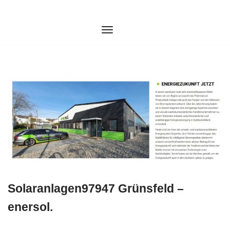
Zum
Inhalt
springen
Solaranlagen97947 Grünsfeld –
enersol.