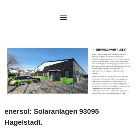
Zum
Inhalt
springen
enersol: Solaranlagen 93095
Hagelstadt.