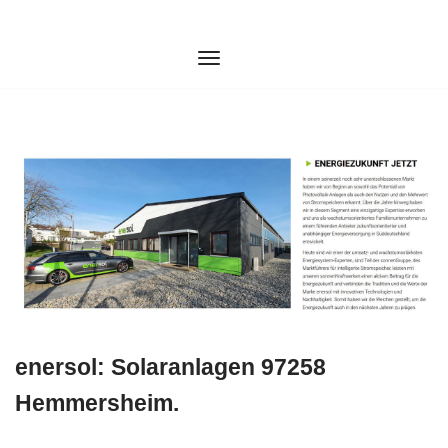
Zum
Inhalt
springen
enersol: Solaranlagen 97258
Hemmersheim.