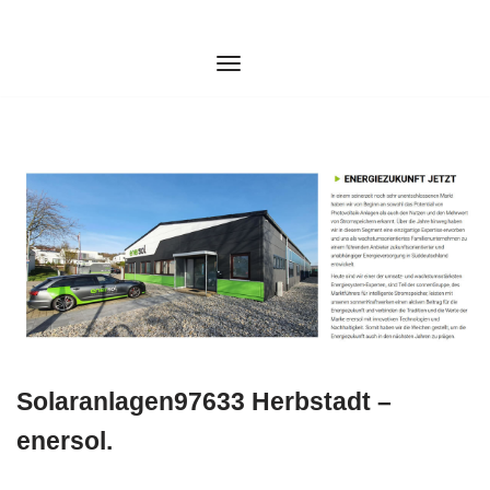
Zum
Inhalt
springen
Solaranlagen97633 Herbstadt –
enersol.