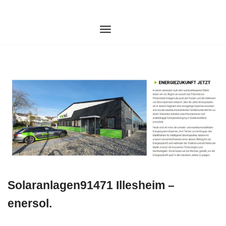
Zum
Inhalt
springen
Solaranlagen91471 Illesheim –
enersol.