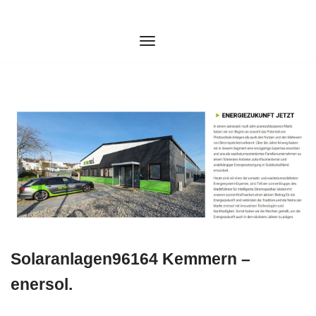
Zum
Inhalt
springen
Solaranlagen96164 Kemmern –
enersol.