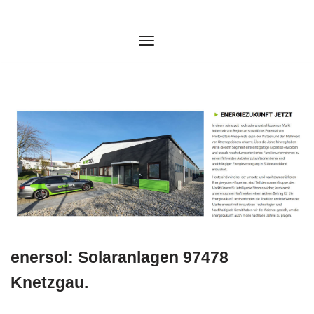
Zum
Inhalt
springen
enersol: Solaranlagen 97478
Knetzgau.