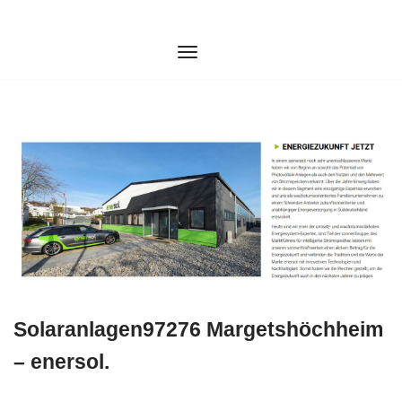
Zum
Inhalt
springen
Solaranlagen97276 Margetshöchheim
– enersol.