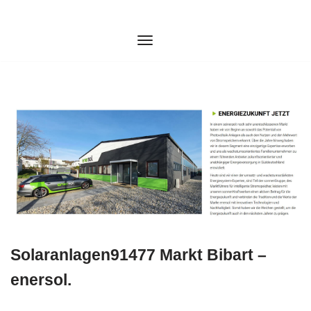
Zum
Inhalt
springen
Solaranlagen91477 Markt Bibart –
enersol.