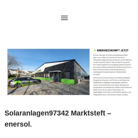
Zum
Inhalt
springen
Solaranlagen97342 Marktsteft –
enersol.