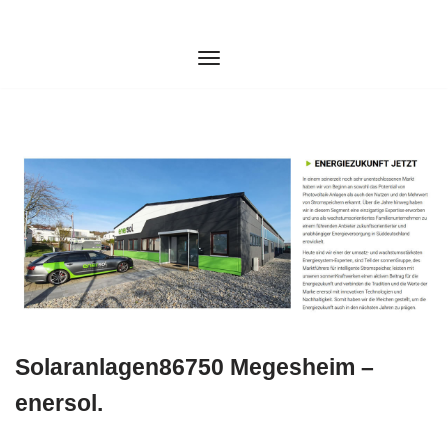
Zum
Inhalt
springen
Solaranlagen86750 Megesheim –
enersol.