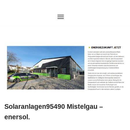
Zum
Inhalt
springen
Solaranlagen95490 Mistelgau –
enersol.