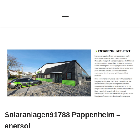
Zum
Inhalt
springen
Solaranlagen91788 Pappenheim –
enersol.