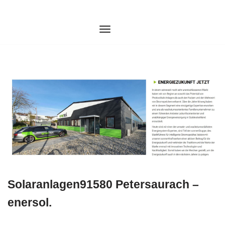
Zum
Inhalt
springen
Solaranlagen91580 Petersaurach –
enersol.