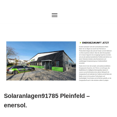
Zum
Inhalt
springen
Solaranlagen91785 Pleinfeld –
enersol.