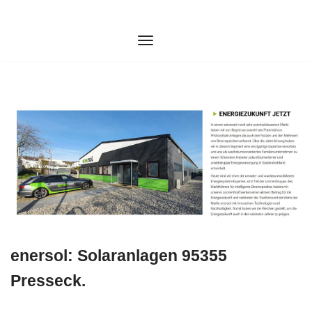
Zum
Inhalt
springen
enersol: Solaranlagen 95355
Presseck.