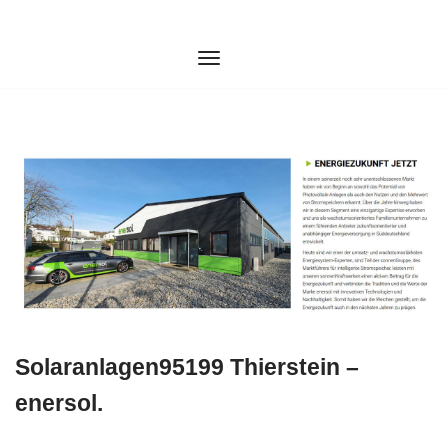
Zum
Inhalt
springen
Solaranlagen95199 Thierstein –
enersol.