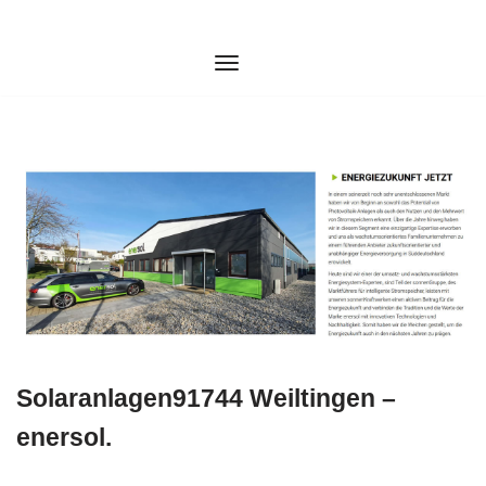
Zum
Inhalt
springen
Solaranlagen91744 Weiltingen –
enersol.