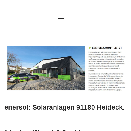
Zum
Inhalt
springen
enersol: Solaranlagen 91180 Heideck.