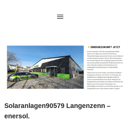
Zum
Inhalt
springen
Solaranlagen90579 Langenzenn –
enersol.