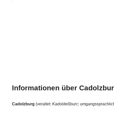
Informationen über Cadolzbu
Cadolzburg
(veraltet:
Kadoldeßburc
; umgangssprachlic