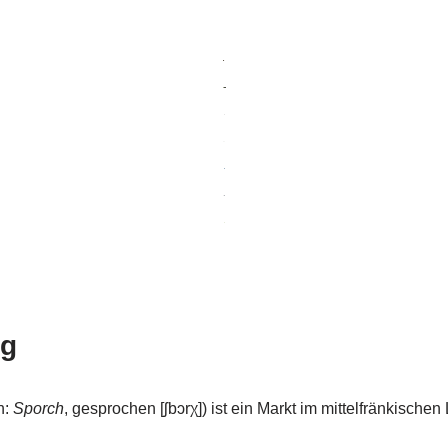
rg
h:
Sporch
, gesprochen [ʃbɔrχ]) ist ein Markt im mittelfränkische