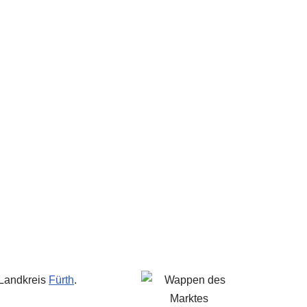
n Landkreis
Fürth
.